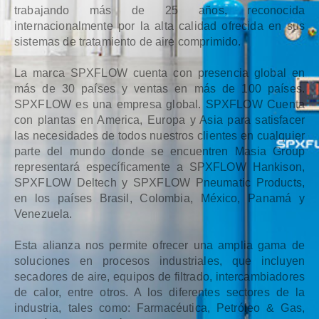
trabajando más de 25 años, reconocida
internacionalmente por la alta calidad ofrecida en sus
sistemas de tratamiento de aire comprimido.
La marca SPXFLOW cuenta con presencia global en
más de 30 países y ventas en más de 100 países.
SPXFLOW es una empresa global. SPXFLOW Cuenta
con plantas en America, Europa y Asia para satisfacer
las necesidades de todos nuestros clientes en cualquier
parte del mundo donde se encuentren Masia Group
representará específicamente a SPXFLOW Hankison,
SPXFLOW Deltech y SPXFLOW Pneumatic Products,
en los países Brasil, Colombia, México, Panamá y
Venezuela.
Esta alianza nos permite ofrecer una amplia gama de
soluciones en procesos industriales, que incluyen
secadores de aire, equipos de filtrado, intercambiadores
de calor, entre otros. A los diferentes sectores de la
industria, tales como: Farmacéutica, Petróleo & Gas,